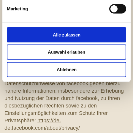
Informationen an Ihr persönliches Benutzerkonto auf
Marketing
facebook übermittelt und dort gespeichert. Darüber
hinaus wird die Information, dass Sie unsere Seite
besucht haben, an facebook weiter gegeben. Dies
geschieht unabhängig davon, ob Sie die
Alle zulassen
Komponente anklicken oder nicht.
Wenn Sie diese Übermittlung und Speicherung von
Auswahl erlauben
Daten über Sie und Ihr Verhalten auf unserer
Webseite durch facebook unterbinden wollen,
müssen Sie sich bei facebook ausloggen und zwar
Ablehnen
bevor Sie unsere Seite besuchen. Die
Datenschutzhinweise von facebook geben hierzu
nähere Informationen, insbesondere zur Erhebung
und Nutzung der Daten durch facebook, zu Ihren
diesbezüglichen Rechten sowie zu den
Einstellungsmöglichkeiten zum Schutz Ihrer
Privatsphäre:
https://de-
de.facebook.com/about/privacy/