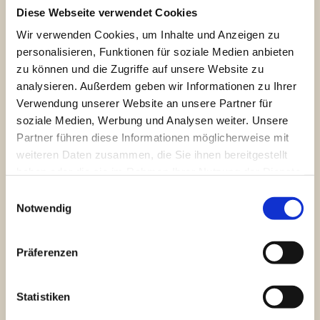
Palo Alto, CA 94304, USA.
Diese Webseite verwendet Cookies
Bei jedem einzelnen Abruf unserer Webseite, die mit
Wir verwenden Cookies, um Inhalte und Anzeigen zu
einer solchen Komponente ausgestattet ist,
personalisieren, Funktionen für soziale Medien anbieten
veranlasst diese Komponente, dass der von Ihnen
zu können und die Zugriffe auf unsere Website zu
verwendete Browser eine entsprechende
analysieren. Außerdem geben wir Informationen zu Ihrer
Darstellung der Komponente von facebook
Verwendung unserer Website an unsere Partner für
herunterlädt. Durch diesen Vorgang wird facebook
soziale Medien, Werbung und Analysen weiter. Unsere
darüber in Kenntnis gesetzt, welche konkrete Seite
Partner führen diese Informationen möglicherweise mit
unserer Internetpräsenz gerade durch Sie besucht
weiteren Daten zusammen, die Sie ihnen bereitgestellt
wird.
haben oder die sie im Rahmen Ihrer Nutzung der Dienste
Wenn Sie unsere Seite aufrufen und
gesammelt haben.
Einwilligungsauswahl
währenddessen bei facebook eingeloggt sind,
Notwendig
erkennt facebook durch die von der Komponente
gesammelte Information, welche konkrete Seite Sie
Präferenzen
besuchen und ordnet diese Informationen Ihrem
persönlichen Account auf facebook zu. Klicken Sie
z.B. den „Gefällt mir“-Button an oder geben Sie
Statistiken
entsprechende Kommentare ab, werden diese