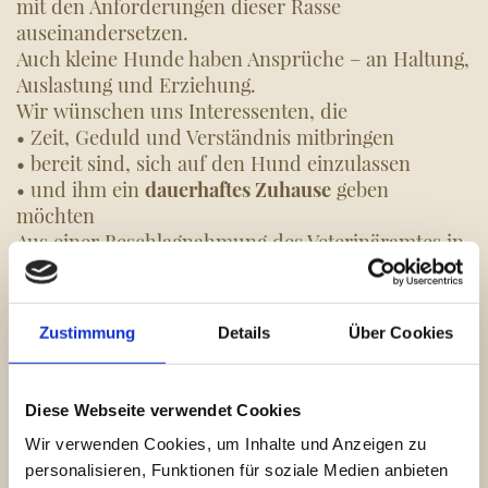
mit den Anforderungen dieser Rasse
auseinandersetzen.
Auch kleine Hunde haben Ansprüche – an Haltung,
Auslastung und Erziehung.
Wir wünschen uns Interessenten, die
• Zeit, Geduld und Verständnis mitbringen
• bereit sind, sich auf den Hund einzulassen
• und ihm ein
dauerhaftes Zuhause
geben
möchten
Aus einer Beschlagnahmung des Veterinäramtes in
einem
Animal Hoarding-Fall mit insgesamt 97
Hunden
konnten wir vier Hunde bei uns
aufnehmen.
Zustimmung
Details
Über Cookies
Wir wurden zur Unterstützung hinzugezogen und
haben selbstverständlich in dem Rahmen geholfen,
den wir leisten konnten.
Diese Webseite verwendet Cookies
An dieser Stelle möchten wir uns herzlich beim
Wir verwenden Cookies, um Inhalte und Anzeigen zu
Veterinäramt Burgenlandkreis für die
personalisieren, Funktionen für soziale Medien anbieten
Zusammenarbeit und den Einsatz bedanken.