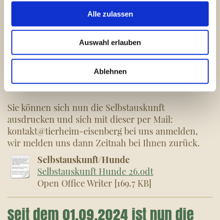
Wir wünschen uns Interessenten, die
Alle zulassen
• Zeit, Geduld und Verständnis mitbringen
• bereit sind, sich auf den Hund einzulassen
• und ihm ein
dauerhaftes Zuhause
geben
Auswahl erlauben
möchten
Ablehnen
Sie können sich nun die Selbstauskunft
ausdrucken und sich mit dieser per Mail:
kontakt@tierheim-eisenberg bei uns anmelden,
wir melden uns dann Zeitnah bei Ihnen zurück.
Selbstauskunft/Hunde
Selbstauskunft Hunde 26.odt
Open Office Writer [169.7 KB]
Seit dem 01.09.2024 ist nun die