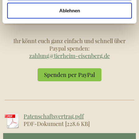
benötigt, schickt uns bitte eine Anfrage an
kontakt@tierheim-eisenberg.de
Ablehnen
Ihr könnt euch ganz einfach und schnell über
Paypal spenden:
zahlung@tierheim-eisenberg.de
Spenden per PayPal
Patenschaftsvertrag.pdf
PDF-Dokument [228.6 KB]