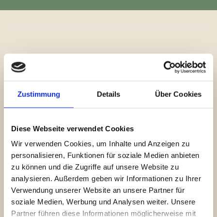
Jeder Euro hilft unseren Tieren!
Zustimmung
Details
Über Cookies
Spenden finanzieller Art sowie Patenschaften
Diese Webseite verwendet Cookies
und/oder das Übernehmen von
Wir verwenden Cookies, um Inhalte und Anzeigen zu
Tierarztkosten werden in unserem Tierheim immer
personalisieren, Funktionen für soziale Medien anbieten
dringender benötigt. Auf unserer Amazon
zu können und die Zugriffe auf unsere Website zu
Wunschliste können auch sachbezogene Spenden
analysieren. Außerdem geben wir Informationen zu Ihrer
ganz individuell für unsere Tiere ausgesucht
Verwendung unserer Website an unsere Partner für
werden.
soziale Medien, Werbung und Analysen weiter. Unsere
Partner führen diese Informationen möglicherweise mit