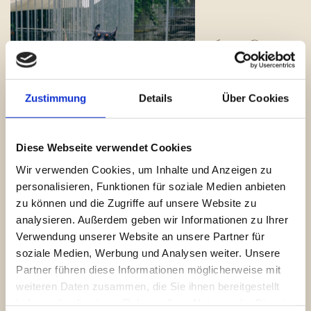
60 €
decken
unsere
Zustimmung
Details
Über Cookies
tierärztliche
n Kosten für
Diese Webseite verwendet Cookies
eine
Wir verwenden Cookies, um Inhalte und Anzeigen zu
Untersuchun
personalisieren, Funktionen für soziale Medien anbieten
g und
zu können und die Zugriffe auf unsere Website zu
Impfung
analysieren. Außerdem geben wir Informationen zu Ihrer
eines
Verwendung unserer Website an unsere Partner für
Hundes.
soziale Medien, Werbung und Analysen weiter. Unsere
Partner führen diese Informationen möglicherweise mit
weiteren Daten zusammen, die Sie ihnen bereitgestellt
haben oder die sie im Rahmen Ihrer Nutzung der Dienste