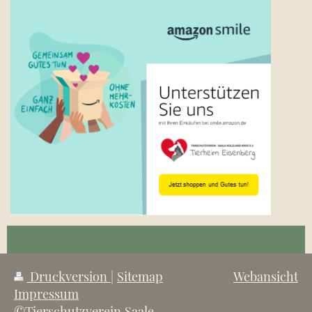
Druckversion
|
Sitemap
Webansicht
Impressum
©Tierschutzverein Saale-