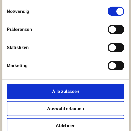
gesammelt haben.
Einwilligungsauswahl
Notwendig
100 €
Mit
können wir
Präferenzen
einen Monat
lang die
Statistiken
Katzen in
Pflegestellen
Marketing
oder
Futterstellen
versorgen.
Alle zulassen
Auswahl erlauben
PayPal
Ablehnen